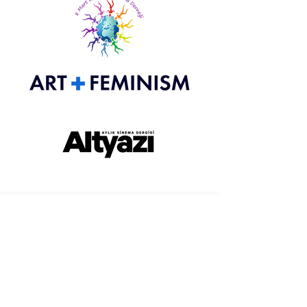
Akhisar Sinema Derneği
Akhisar başta olmak üzere Türkiye
genelinde yerellerde sinema